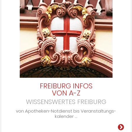
FREIBURG INFOS
VON A-Z
WISSENSWERTES FREIBURG
von Apo­the­ken-Not­dienst bis Ver­an­stal­tungs­
ka­len­der ....