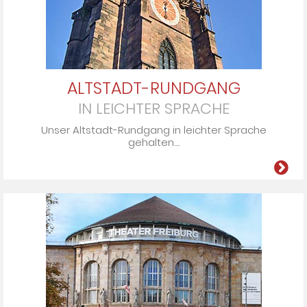
ALTSTADT-RUNDGANG
IN LEICHTER SPRACHE
Un­ser Alt­stadt-Rund­gang in leich­ter Spra­che
ge­hal­ten....