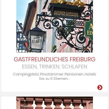
GASTFREUNDLICHES FREIBURG
ESSEN, TRINKEN, SCHLAFEN
Cam­ping­platz, Pri­vat­zim­mer, Pen­si­onen, Ho­tels
bis zu 5 Ster­nen­....