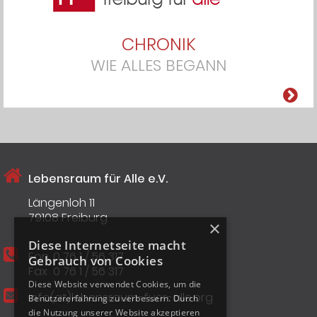
CHRONIK
WIE ALLES BEGANN
Lebensraum für Alle e.V.
Längenloh 11
79108 Freiburg
×
Diese Internetseite macht
Fon
0 76 1 / 56 317
Gebrauch von Cookies
Fax
0 76 1 / 56 317
Diese Website verwendet Cookies, um die
info(at)lebensraum-fuer-alle.org
Benutzererfahrung zu verbessern. Durch
die Nutzung unserer Website akzeptieren