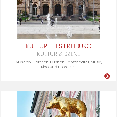
KULTURELLES FREIBURG
KULTUR & SZENE
Mu­seen, Ga­le­rien, Büh­nen, Tanz­the­ater, Mu­sik,
Ki­no und Li­te­ra­tur....