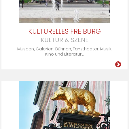
KULTURELLES FREIBURG
KULTUR & SZENE
Mu­seen, Ga­le­rien, Büh­nen, Tanz­the­ater, Mu­sik,
Ki­no und Li­te­ra­tur....