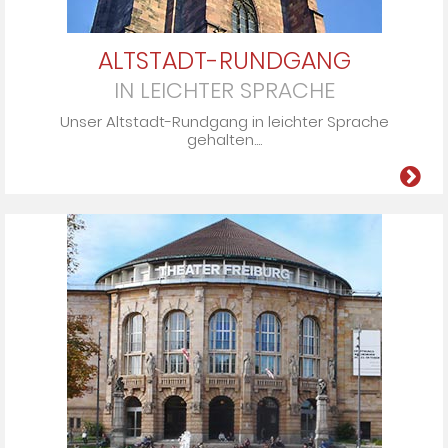
ALTSTADT-RUNDGANG
IN LEICHTER SPRACHE
Un­ser Alt­stadt-Rund­gang in leich­ter Spra­che
ge­hal­ten....