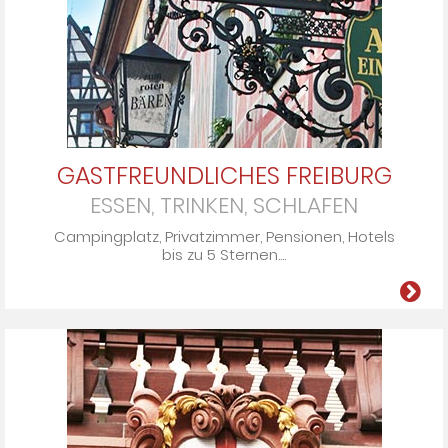
GASTFREUNDLICHES FREIBURG
ESSEN, TRINKEN, SCHLAFEN
Cam­ping­platz, Pri­vat­zim­mer, Pen­si­onen, Ho­tels
bis zu 5 Ster­nen­....