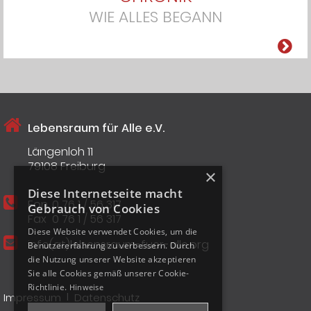
WIE ALLES BEGANN
Lebensraum für Alle e.V.
Längenloh 11
79108 Freiburg
×
Diese Internetseite macht
Fon
0 76 1 / 56 317
Gebrauch von Cookies
Fax
0 76 1 / 56 317
Diese Website verwendet Cookies, um die
info(at)lebensraum-fuer-alle.org
Benutzererfahrung zu verbessern. Durch
die Nutzung unserer Website akzeptieren
Sie alle Cookies gemäß unserer Cookie-
Richtlinie.
Hinweise
I
Impressum
Datenschutz