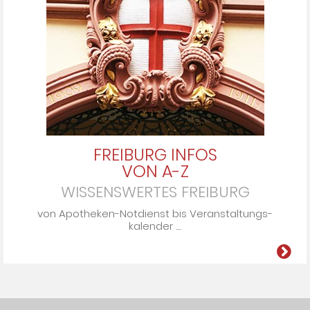
FREIBURG INFOS
VON A-Z
WISSENSWERTES FREIBURG
von Apo­the­ken-Not­dienst bis Ver­an­stal­tungs­
ka­len­der ....