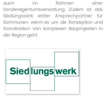
auch im Rahmen einer
Sondereigentumsverwaltung. Zudem ist das
Siedlungswerk erster Ansprechpartner für
Kommunen, wenn es um die Konzeption und
Koordination von komplexen Bauprojekten in
der Region geht.
Siedlungswerk
GmbH
Wohnungs-
und
Städtebau
Geschäftsstelle
Freiburg
Rieselfeldallee
1