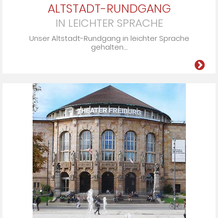
ALTSTADT-RUNDGANG
IN LEICHTER SPRACHE
Un­ser Alt­stadt-Rund­gang in leich­ter Spra­che
ge­hal­ten....