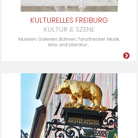
KULTURELLES FREIBURG
KULTUR & SZENE
Mu­seen, Ga­le­rien, Büh­nen, Tanz­the­ater, Mu­sik,
Ki­no und Li­te­ra­tur....