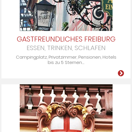
GASTFREUNDLICHES FREIBURG
ESSEN, TRINKEN, SCHLAFEN
Cam­ping­platz, Pri­vat­zim­mer, Pen­si­onen, Ho­tels
bis zu 5 Ster­nen­....