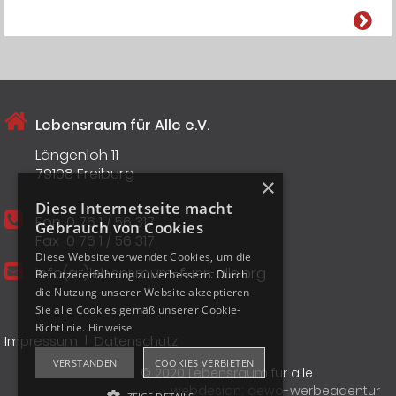
Lebensraum für Alle e.V.
Längenloh 11
79108 Freiburg
×
Diese Internetseite macht
Fon
0 76 1 / 56 317
Gebrauch von Cookies
Fax
0 76 1 / 56 317
Diese Website verwendet Cookies, um die
info(at)lebensraum-fuer-alle.org
Benutzererfahrung zu verbessern. Durch
die Nutzung unserer Website akzeptieren
Sie alle Cookies gemäß unserer Cookie-
Richtlinie.
Hinweise
I
Impressum
Datenschutz
VERSTANDEN
COOKIES VERBIETEN
© 2020 Lebensraum für alle
webdesign: dewo-werbeagentur