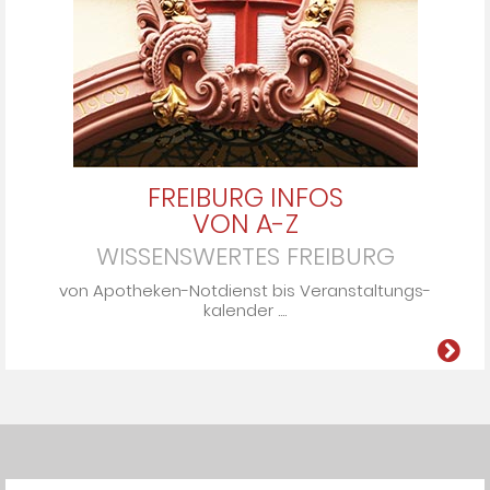
FREIBURG INFOS
VON A-Z
WISSENSWERTES FREIBURG
von Apo­the­ken-Not­dienst bis Ver­an­stal­tungs­
ka­len­der ....