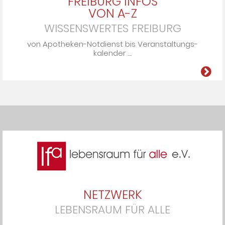
FREIBURG INFOS
VON A-Z
WISSENSWERTES FREIBURG
von Apo­the­ken-Not­dienst bis Ver­an­stal­tungs­
ka­len­der ....
NETZWERK
LEBENSRAUM FÜR ALLE