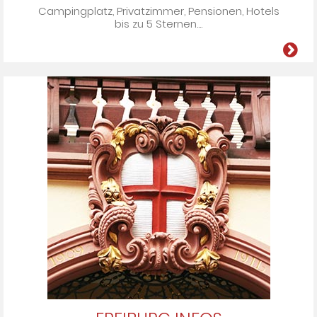
Cam­ping­platz, Pri­vat­zim­mer, Pen­si­onen, Ho­tels
bis zu 5 Ster­nen­....