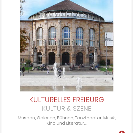
KULTURELLES FREIBURG
KULTUR & SZENE
Mu­seen, Ga­le­rien, Büh­nen, Tanz­the­ater, Mu­sik,
Ki­no und Li­te­ra­tur....