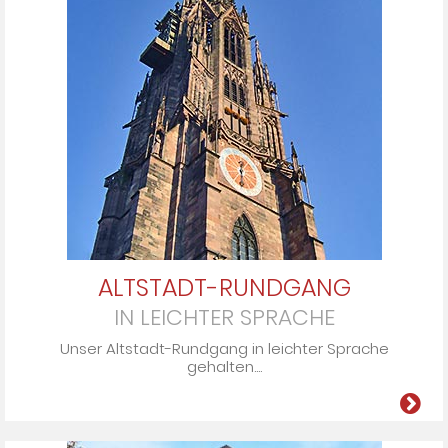
ALTSTADT-RUNDGANG
IN LEICHTER SPRACHE
Un­ser Alt­stadt-Rund­gang in leich­ter Spra­che
ge­hal­ten....