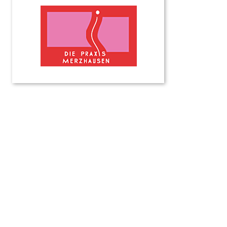
Merzhausen
Monika
Pfaff,
Susanne
Ueffing,
Antje
Göhring
Ziegelgasse
2
79249
Merzhausen
Tel.
07
61-
40
80